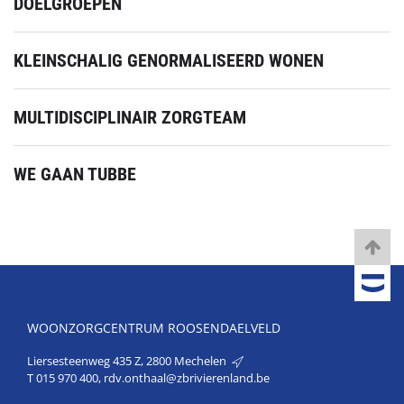
DOELGROEPEN
KLEINSCHALIG GENORMALISEERD WONEN
MULTIDISCIPLINAIR ZORGTEAM
WE GAAN TUBBE
WOONZORGCENTRUM ROOSENDAELVELD
Liersesteenweg 435 Z, 2800 Mechelen
T
015 970 400
,
rdv.onthaal@zbrivierenland.be