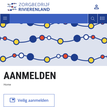

Toggle
navigatie
AANMELDEN
Home

Veilig aanmelden